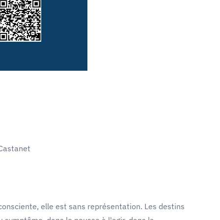
 Castanet
nconsciente, elle est sans représentation. Les destins
 du symptôme, dans le pousse à l'agir, dans la