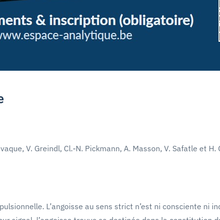
e
evaque, V. Greindl, Cl.-N. Pickmann, A. Masson, V. Safatle et H.
pulsionnelle. L’angoisse au sens strict n’est ni consciente ni i
rd pur signal, l’angoisse trouve sa destinée dans la constitution