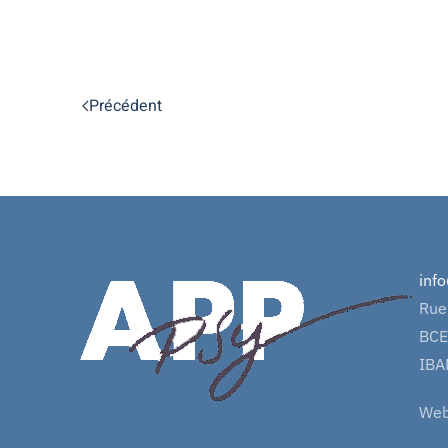
Précédent
inf
Rue
BCE
IBA
Web