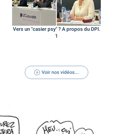
Vers un "casier psy" ? A propos du DPI.
Vers un 
1
Voir nos vidéos...