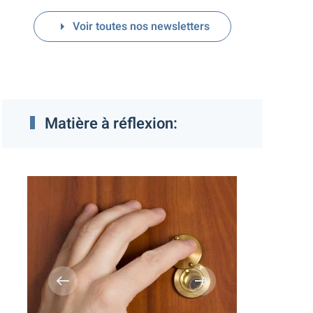
Voir toutes nos newsletters
Matière à réflexion:
Mon g
d'u